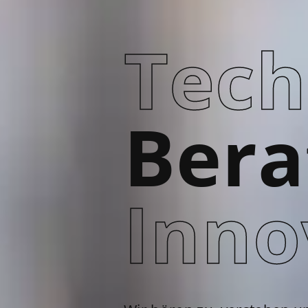
Tech
Bera
Inno