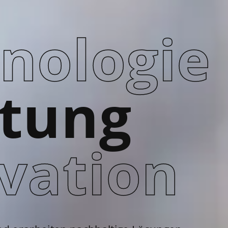
nologie
tung
vation