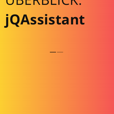
m
r
jQAssistant